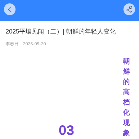
2025平壤见闻（二）| 朝鲜的年轻人变化
李春日
2025-09-20
朝
鲜
的
高
档
化
现
03
象