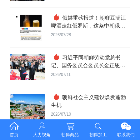
俄媒重磅报道！朝鲜豆满江
啤酒走红俄罗斯，这条中朝俄跨
境通道功不可没
2026/07/28
习近平同朝鲜劳动党总书
记、国务委员会委员长金正恩就
《中朝友好合作互助条约》签订
2026/07/11
65周年互致贺电
朝鲜社会主义建设焕发蓬勃
生机
2026/07/10
首页
大力视角
朝鲜商品
朝鲜加工
联系我们
金正恩向习近平致口信送花