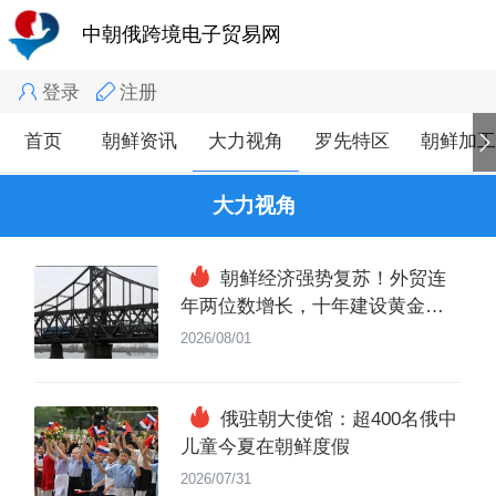
中朝俄跨境电子贸易网
登录
注册
首页
朝鲜资讯
大力视角
罗先特区
朝鲜加
大力视角
朝鲜经济强势复苏！外贸连
年两位数增长，十年建设黄金周
期全面开启
2026/08/01
俄驻朝大使馆：超400名俄中
儿童今夏在朝鲜度假
2026/07/31